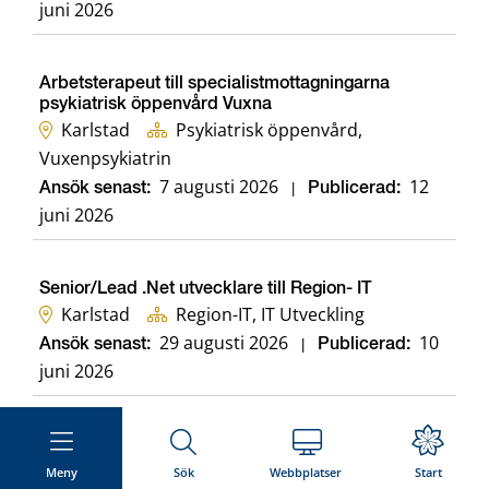
juni 2026
Arbetsterapeut till specialistmottagningarna
psykiatrisk öppenvård Vuxna
Karlstad
Psykiatrisk öppenvård,
Vuxenpsykiatrin
7 augusti 2026
12
Ansök senast:
|
Publicerad:
juni 2026
Senior/Lead .Net utvecklare till Region- IT
Karlstad
Region-IT, IT Utveckling
29 augusti 2026
10
Ansök senast:
|
Publicerad:
juni 2026
Specialist Physician/Senior Consultant in
Radiology for Northern Värmland
Meny
Sök
Webbplatser
Start