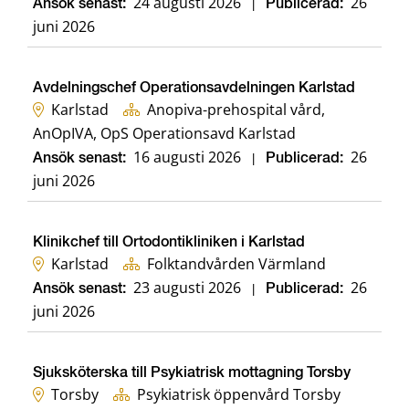
24 augusti 2026
26
Ansök senast:
|
Publicerad:
juni 2026
Avdelningschef Operationsavdelningen Karlstad
Karlstad
Anopiva-prehospital vård,
AnOpIVA, OpS Operationsavd Karlstad
16 augusti 2026
26
Ansök senast:
|
Publicerad:
juni 2026
Klinikchef till Ortodontikliniken i Karlstad
Karlstad
Folktandvården Värmland
23 augusti 2026
26
Ansök senast:
|
Publicerad:
juni 2026
Sjuksköterska till Psykiatrisk mottagning Torsby
Torsby
Psykiatrisk öppenvård Torsby