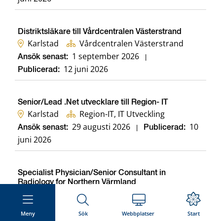
Distriktsläkare till Vårdcentralen Västerstrand
Karlstad
Vårdcentralen Västerstrand
1 september 2026
Ansök senast:
|
12 juni 2026
Publicerad:
Senior/Lead .Net utvecklare till Region- IT
Karlstad
Region-IT, IT Utveckling
29 augusti 2026
10
Ansök senast:
|
Publicerad:
juni 2026
Specialist Physician/Senior Consultant in
Radiology for Northern Värmland
Torsby
Torsby hospital
31 augusti 2026
8
Ansök senast:
|
Publicerad:
Meny
Sök
Webbplatser
Start
juni 2026