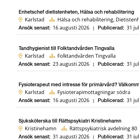
Enhetschef dietistenheten, Hälsa och rehabilitering
Karlstad
Hälsa och rehabilitering, Dietiste
16 augusti 2026
31 ju
Ansök senast:
|
Publicerad:
Tandhygienist till Folktandvården Tingvalla
Karlstad
Folktandvården Tingvalla
23 augusti 2026
31 ju
Ansök senast:
|
Publicerad:
Fysioterapeut med intresse för primärvård? Välkommen
Karlstad
Fysioterapimottagningar södra
16 augusti 2026
31 ju
Ansök senast:
|
Publicerad:
Sjuksköterska till Rättspsykiatri Kristinehamn
Kristinehamn
Rättspsykiatrisk avdelning 80
31 augusti 2026
31 ju
Ansök senast:
|
Publicerad: