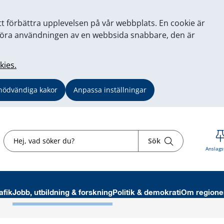
tt förbättra upplevelsen på vår webbplats. En cookie är
tt göra användningen av en webbsida snabbare, den är
kies.
nödvändiga kakor
Anpassa inställningar
Sök
Sök
Anslags
afik
Jobb, utbildning & forskning
Politik & demokrati
Om regione