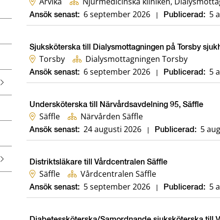
Arvika
Njurmedicinska kliniken, Dialysmotta
6 september 2026
5 
Ansök senast:
|
Publicerad:
Sjuksköterska till Dialysmottagningen på Torsby sjuk
Torsby
Dialysmottagningen Torsby
6 september 2026
5 
Ansök senast:
|
Publicerad:
Undersköterska till Närvårdsavdelning 95, Säffle
Säffle
Närvården Säffle
24 augusti 2026
5 aug
Ansök senast:
|
Publicerad:
Distriktsläkare till Vårdcentralen Säffle
Säffle
Vårdcentralen Säffle
5 september 2026
5 
Ansök senast:
|
Publicerad:
Diabetessköterska/Samordnande sjuksköterska till 