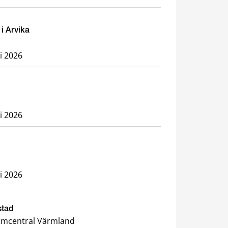
i Arvika
li 2026
li 2026
li 2026
stad
rmcentral Värmland