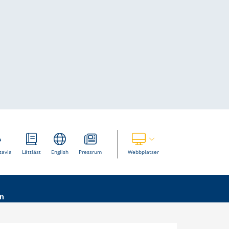
Visa våra andra webbplatser
tavla
Lättläst
English
Pressrum
Webbplatser
n