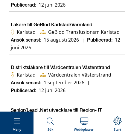
12 juni 2026
Publicerad:
Läkare till GeBlod Karlstad/Värmland
Karlstad
GeBlod Transfusionsm Karlstad
15 augusti 2026
12
Ansök senast:
|
Publicerad:
juni 2026
Distriktsläkare till Vårdcentralen Västerstrand
Karlstad
Vårdcentralen Västerstrand
1 september 2026
Ansök senast:
|
12 juni 2026
Publicerad:
Senior/Lead .Net utvecklare till Region- IT
Karlstad
Region-IT, IT Utveckling
29 augusti 2026
10
Ansök senast:
|
Publicerad:
Meny
Sök
Webbplatser
Start
juni 2026