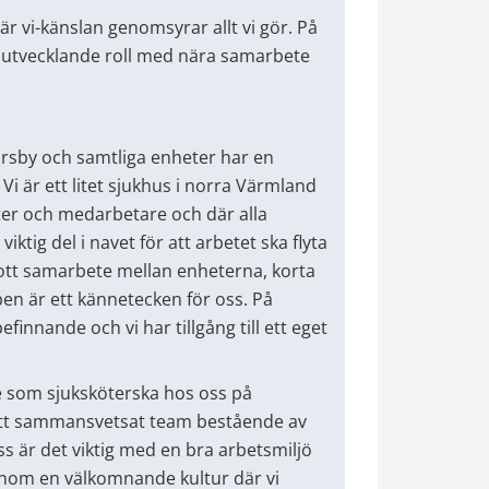
där vi-känslan genomsyrar allt vi gör. På
h utvecklande roll med nära samarbete
orsby och samtliga enheter har en
 Vi är ett litet sjukhus i norra Värmland
ter och medarbetare och där alla
tig del i navet för att arbetet ska flyta
ott samarbete mellan enheterna, korta
n är ett kännetecken för oss. På
innande och vi har tillgång till ett eget
 som sjuksköterska hos oss på
ätt sammansvetsat team bestående av
s är det viktig med en bra arbetsmiljö
enom en välkomnande kultur där vi