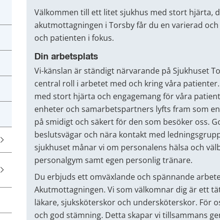
Välkommen till ett litet sjukhus med stort hjärta, 
akutmottagningen i Torsby får du en varierad oc
och patienten i fokus.
Din arbetsplats
Vi-känslan är ständigt närvarande på Sjukhuset T
central roll i arbetet med och kring våra patienter.
med stort hjärta och engagemang för våra patien
enheter och samarbetspartners lyfts fram som en vik
på smidigt och säkert för den som besöker oss. G
beslutsvägar och nära kontakt med ledningsgruppe
sjukhuset månar vi om personalens hälsa och välbef
personalgym samt egen personlig tränare.
Du erbjuds ett omväxlande och spännande arbete
Akutmottagningen. Vi som välkomnar dig är ett t
läkare, sjuksköterskor och undersköterskor. För os
och god stämning. Detta skapar vi tillsammans g