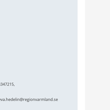
8347215,
 eva.hedelin@regionvarmland.se