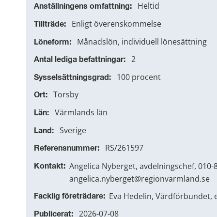
Heltid
Anställningens omfattning:
Enligt överenskommelse
Tillträde:
Månadslön, individuell lönesättning
Löneform:
2
Antal lediga befattningar:
100 procent
Sysselsättningsgrad:
Torsby
Ort:
Värmlands län
Län:
Sverige
Land:
RS/261597
Referensnummer:
Angelica Nyberget, avdelningschef, 010-
Kontakt:
angelica.nyberget@regionvarmland.se
Eva Hedelin, Vårdförbundet,
Facklig företrädare:
2026-07-08
Publicerat: