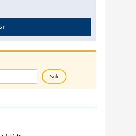
här
Kör sökning
Sök
usti 2026