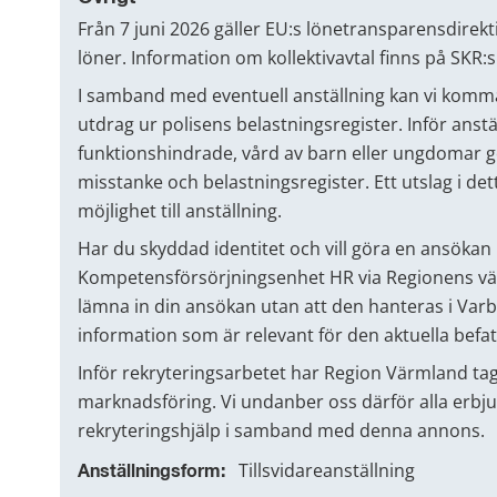
Från 7 juni 2026 gäller EU:s lönetransparensdirekt
löner. Information om kollektivavtal finns på SKR:
I samband med eventuell anställning kan vi komma
utdrag ur polisens belastningsregister. Inför anstä
funktionshindrade, vård av barn eller ungdomar gö
misstanke och belastningsregister. Ett utslag i de
möjlighet till anställning.
Har du skyddad identitet och vill göra en ansökan b
Kompetensförsörjningsenhet HR via Regionens växe
lämna in din ansökan utan att den hanteras i Varb
information som är relevant för den aktuella befa
Inför rekryteringsarbetet har Region Värmland tagit
marknadsföring. Vi undanber oss därför alla erb
rekryteringshjälp i samband med denna annons.
Tillsvidareanställning
Anställningsform: