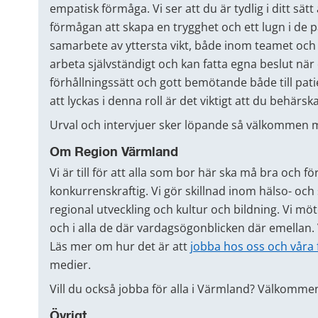
empatisk förmåga. Vi ser att du är tydlig i ditt sä
förmågan att skapa en trygghet och ett lugn i de 
samarbete av yttersta vikt, både inom teamet och me
arbeta självständigt och kan fatta egna beslut när 
förhållningssätt och gott bemötande både till pati
att lyckas i denna roll är det viktigt att du behärska
Urval och intervjuer sker löpande så välkommen 
Om Region Värmland
Vi är till för att alla som bor här ska må bra och fö
konkurrenskraftig. Vi gör skillnad inom hälso- och s
regional utveckling och kultur och bildning. Vi möt
och i alla de där vardagsögonblicken där emellan. Vå
Läs mer om hur det är att
jobba hos oss och våra
medier.
Vill du också jobba för alla i Värmland? Välkomm
Övrigt