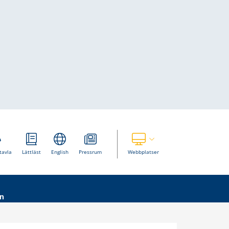
Visa våra andra webbplatser
tavla
Lättläst
English
Pressrum
Webbplatser
n