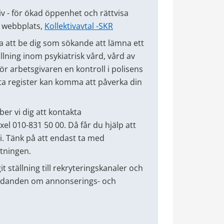
iv - för ökad öppenhet och rättvisa
s webbplats,
Kollektivavtal -SKR
 att be dig som sökande att lämna ett
llning inom psykiatrisk vård, vård av
r arbetsgivaren en kontroll i polisens
tta register kan komma att påverka din
er vi dig att kontakta
l 010-831 50 00. Då får du hjälp att
i. Tänk på att endast ta med
ttningen.
 ställning till rekryteringskanaler och
judanden om annonserings- och