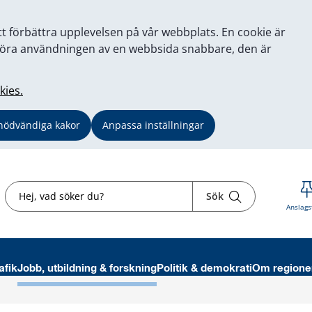
tt förbättra upplevelsen på vår webbplats. En cookie är
tt göra användningen av en webbsida snabbare, den är
kies.
nödvändiga kakor
Anpassa inställningar
Sök
Sök
Anslags
afik
Jobb, utbildning & forskning
Politik & demokrati
Om regione