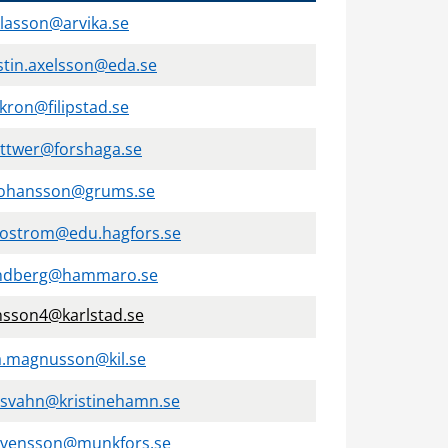
klasson@arvika.se
stin.axelsson@eda.se
ron@filipstad.se
ttwer@forshaga.se
.johansson@grums.se
jostrom@edu.hagfors.se
lundberg@hammaro.se
nsson4@karlstad.se
a.magnusson@kil.se
.svahn@kristinehamn.se
.svensson@munkfors.se