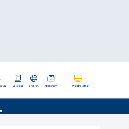
Visa våra andra webbplatser
tavla
Lättläst
English
Pressrum
Webbplatser
n