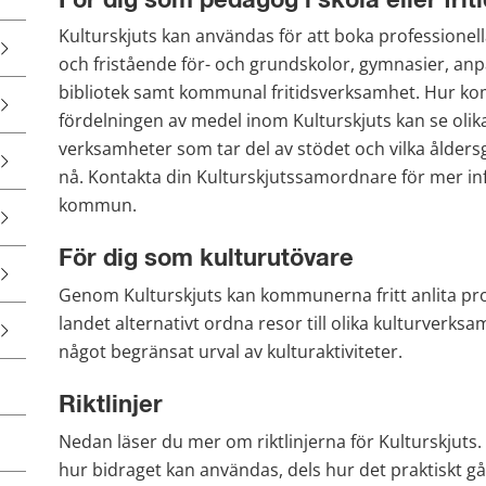
För dig som pedagog i skola eller fri
Kulturskjuts kan användas för att boka professionel
och fristående för- och grundskolor, gymnasier, an
bibliotek samt kommunal fritidsverksamhet. Hur kom
fördelningen av medel inom Kulturskjuts kan se olika 
verksamheter som tar del av stödet och vilka ålders
nå. Kontakta din Kulturskjutssamordnare för mer inf
kommun.
För dig som kulturutövare
Genom Kulturskjuts kan kommunerna fritt anlita prof
landet alternativt ordna resor till olika kulturverks
något begränsat urval av kulturaktiviteter.
Riktlinjer
Nedan läser du mer om riktlinjerna för Kulturskjuts.
hur bidraget kan användas, dels hur det praktiskt gå