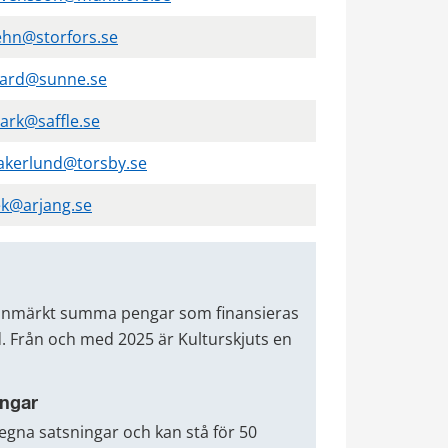
ehn@storfors.se
vard@sunne.se
bark@saffle.se
akerlund@torsby.se
ek@arjang.se
ronmärkt summa pengar som finansieras 
 Från och med 2025 är Kulturskjuts en 
ingar
na satsningar och kan stå för 50 