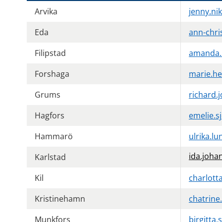
Arvika
jenny.ni
Eda
ann-chri
Filipstad
amanda.k
Forshaga
marie.he
Grums
richard
Hagfors
emelie.s
Hammarö
ulrika.
ida.joha
Karlstad
Kil
charlott
Kristinehamn
chatrine
Munkfors
birgitta