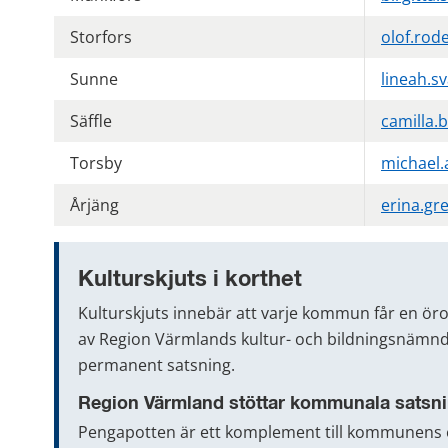
Storfors
olof.rod
Sunne
lineah.s
Säffle
camilla.
Torsby
michael.
Årjäng
erina.gr
Kulturskjuts i korthet
Kulturskjuts innebär att varje kommun får en ö
av Region Värmlands kultur- och bildningsnämnd.
permanent satsning.
Region Värmland stöttar kommunala satsn
Pengapotten är ett komplement till kommunens eg