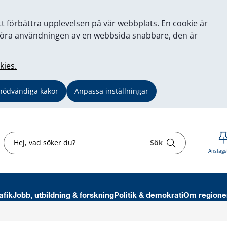
tt förbättra upplevelsen på vår webbplats. En cookie är
tt göra användningen av en webbsida snabbare, den är
kies.
nödvändiga kakor
Anpassa inställningar
Sök
Sök
Anslags
afik
Jobb, utbildning & forskning
Politik & demokrati
Om regione