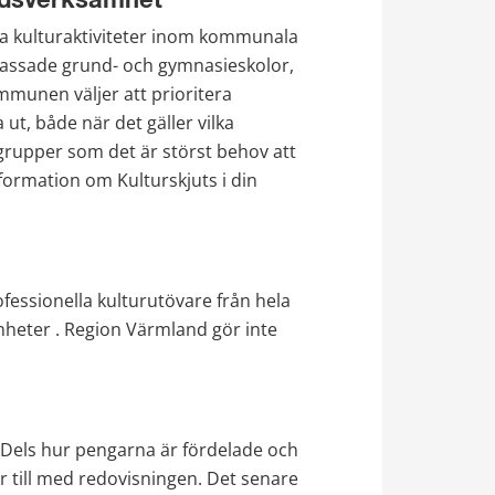
tidsverksamhet
la kulturaktiviteter inom kommunala 
passade grund- och gymnasieskolor, 
munen väljer att prioritera 
ut, både när det gäller vilka 
grupper som det är störst behov att 
ormation om Kulturskjuts i din 
essionella kulturutövare från hela 
amheter . Region Värmland gör inte 
 Dels hur pengarna är fördelade och 
r till med redovisningen. Det senare 