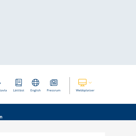
Visa våra andra webbplatser
tavla
Lättläst
English
Pressrum
Webbplatser
n