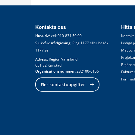
Kontakta oss
Hitta
Huvudväxel
: 
010-831 50 00
Kontakt
Sjukvårdsrådgivning
: Ring 
1177
 eller besök 
Lediga 
1177.se
Mat och
Projekt
Adress
: Region Värmland
E-tjänst
651 82 Karlstad
Organisationsnummer:
 232100-0156
Fakture
För med
Fler kontaktuppgifter