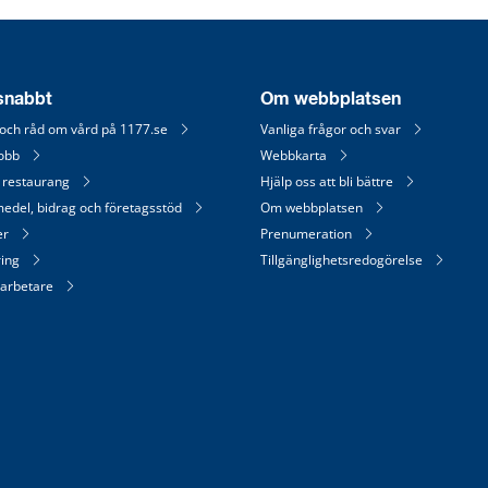
 snabbt
Om webbplatsen
 och råd om vård på 1177.se
Vanliga frågor och svar
jobb
Webbkarta
 restaurang
Hjälp oss att bli bättre
medel, bidrag och företagsstöd
Om webbplatsen
er
Prenumeration
ring
Tillgänglighetsredogörelse
arbetare