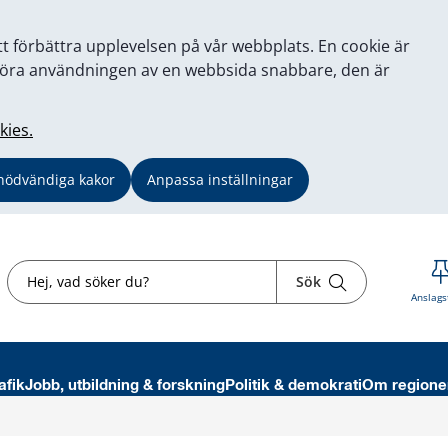
tt förbättra upplevelsen på vår webbplats. En cookie är
tt göra användningen av en webbsida snabbare, den är
kies.
nödvändiga kakor
Anpassa inställningar
Sök
Sök
Anslags
afik
Jobb, utbildning & forskning
Politik & demokrati
Om regione