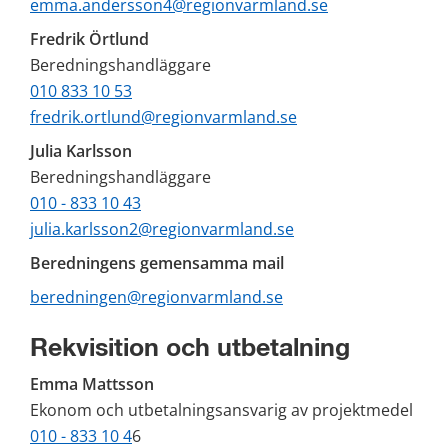
emma.andersson4@regionvarmland.se
Fredrik Örtlund
Beredningshandläggare
010 833 10 53
fredrik.ortlund@regionvarmland.se
Julia Karlsson
Beredningshandläggare
010 - 833 10 43
julia.karlsson2@regionvarmland.se
Beredningens gemensamma mail
beredningen@regionvarmland.se
Rekvisition och utbetalning
Emma Mattsson 
Ekonom och utbetalningsansvarig av projektmedel 
010 - 833 10 4
6 