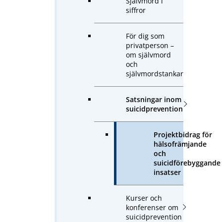
Självmord i
siffror
För dig som
privatperson –
om självmord
och
självmordstankar
Satsningar inom
suicidprevention
Projektbidrag för
hälsofrämjande
och
suicidförebyggande
insatser
Kurser och
konferenser om
suicidprevention